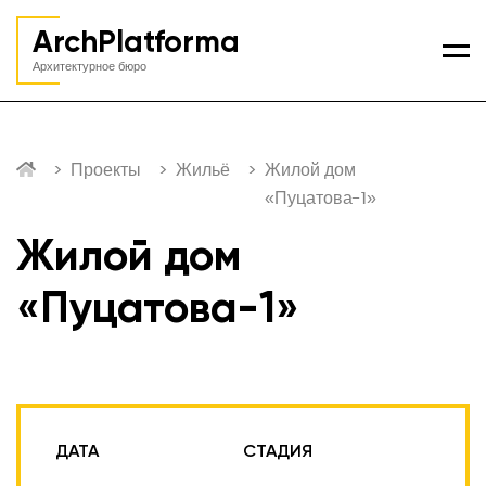
ArchPlatforma
Ме
Архитектурное бюро
Проекты
Жильё
Жилой дом
«Пуцатова-1»
Жилой дом
«Пуцатова-1»
ДАТА
СТАДИЯ