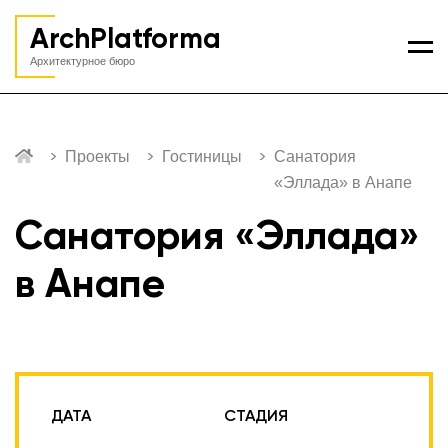
ArchPlatforma
Ме
Архитектурное бюро
Проекты
Гостиницы
Санатория
«Эллада» в Анапе
Санатория «Эллада»
в Анапе
ДАТА
СТАДИЯ